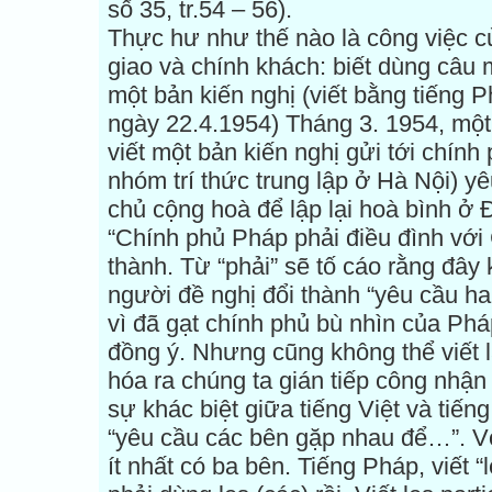
số 35, tr.54 – 56).
Thực hư như thế nào là công việc củ
giao và chính khách: biết dùng câu
một bản kiến nghị (viết bằng tiếng 
ngày 22.4.1954) Tháng 3. 1954, một
viết một bản kiến nghị gửi tới chín
nhóm trí thức trung lập ở Hà Nội) y
chủ cộng hoà để lập lại hoà bình ở
“Chính phủ Pháp phải điều đình với
thành. Từ “phải” sẽ tố cáo rằng đây 
người đề nghị đổi thành “yêu cầu h
vì đã gạt chính phủ bù nhìn của Ph
đồng ý. Nhưng cũng không thể viết 
hóa ra chúng ta gián tiếp công nhậ
sự khác biệt giữa tiếng Việt và tiếng
“yêu cầu các bên gặp nhau để…”. Với
ít nhất có ba bên. Tiếng Pháp, viết “l