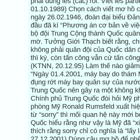
phải dùng les (các) rồi. Viết les par
01.10.1989) Chọn cách viết mơ hồ c
ngày 26.02.1946, đoàn đại biểu Đả
đầu đã kí “Phương án cơ bản về việc
bộ đội Trung Cộng thành Quốc quâ
mờ. Tưởng Giới Thạch biết rằng, ch
không phải quân đội của Quốc dân đ
thì ký, còn tấn công vẫn cứ tấn công
(KTNN, 20.12.95) Làm thế nào giảm 
“Ngày 01.4.2001, máy bay do thám 
đụng rớt máy bay quân sự của nước 
Trung Quốc nên gây ra một không kh
Chính phủ Trung Quốc đòi hỏi Mỹ phải
phòng Mỹ Ronald Rumsfeld xuất hiện 
từ “sorry” thì mối quan hệ này mới b
Quốc hiểu rằng như vậy là Mỹ đã “xi
thích rằng sorry chỉ có nghĩa là “lấ
27.12.2001) Dùng câu mơ hồ để phê 