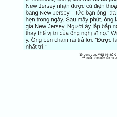
New Jersey nhận được cú điện thoại
bang New Jersey – tức bạn ông- đã 
hẹn trong ngày. Sau mấy phút, ông l
gia New Jersey. Người ấy lắp bắp nói
thay thế vị trí của ông nghị sĩ nọ.” 
y. Ông bèn chậm rãi trả lời: “Được 
nhất trí.”
Nội dung trang WEB liên hệ 
Kỹ thuật -trình bày liên h