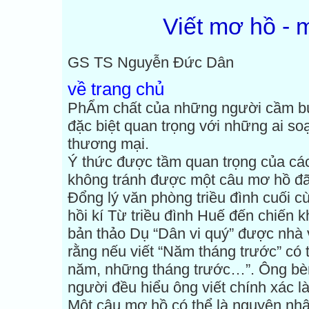
Viết mơ hồ - 
GS TS Nguyễn Đức Dân
về trang chủ
PhẨm chất của những người cầm bút:
đặc biệt quan trọng với những ai soạ
thương mại.
Ý thức được tầm quan trọng của cách 
không tránh được một câu mơ hồ đã 
Đổng lý văn phòng triều đình cuối
hồi kí Từ triều đình Huế đến chiến k
bản thảo Dụ “Dân vi quý” được nhà v
rằng nếu viết “Năm tháng trước” có
năm, những tháng trước…”. Ông bèn
người đều hiểu ông viết chính xác l
Một câu mơ hồ có thể là nguyên nhâ