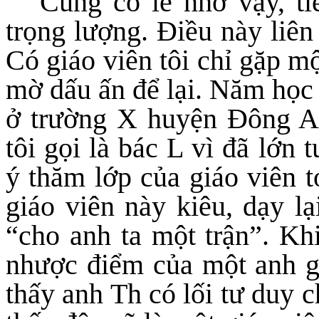
Cũng có lẽ nhờ vậy, ti
trọng lượng. Điều này liên
Có giáo viên tôi chỉ gặp m
mờ dấu ấn để lại. Năm học 
ở trường X huyện Đông An
tôi gọi là bác L vì đã lớn 
ý thăm lớp của giáo viên t
giáo viên này kiêu, dạy lạ
“cho anh ta một trận”. Khi
nhược điểm của một anh gi
thấy anh Th có lối tư duy c