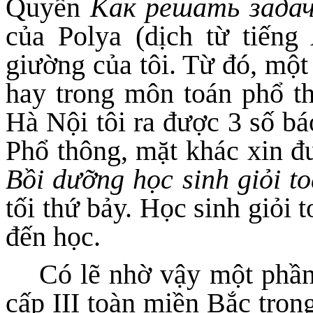
Quyển
Как
решать зада
của Polya (dịch từ tiếng
giường của tôi. Từ đó, một
hay trong môn toán phổ th
Hà Nội tôi ra được 3 số b
Phổ thông, mặt khác xin đ
Bồi dưỡng học sinh giỏi t
tối thứ bảy. Học sinh giỏi 
đến học.
Có lẽ nhờ vậy một phần,
cấp III toàn miền Bắc tron